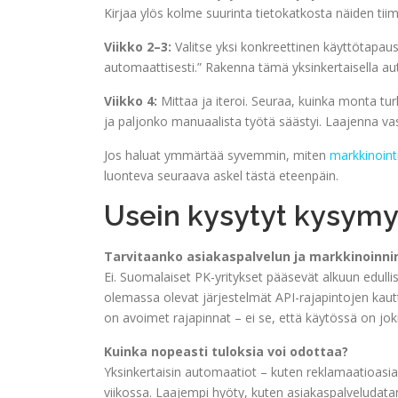
Kirjaa ylös kolme suurinta tietokatkosta näiden tiimi
Viikko 2–3:
Valitse yksi konkreettinen käyttötapaus.
automaattisesti.” Rakenna tämä yksinkertaisella auto
Viikko 4:
Mittaa ja iteroi. Seuraa, kuinka monta tu
ja paljonko manuaalista työtä säästyi. Laajenna va
Jos haluat ymmärtää syvemmin, miten
markkinoint
luonteva seuraava askel tästä eteenpäin.
Usein kysytyt kysymy
Tarvitaanko asiakaspalvelun ja markkinoinnin
Ei. Suomalaiset PK-yritykset pääsevät alkuun edullis
olemassa olevat järjestelmät API-rajapintojen kautta
on avoimet rajapinnat – ei se, että käytössä on jokin 
Kuinka nopeasti tuloksia voi odottaa?
Yksinkertaisin automaatiot – kuten reklamaatioasi
viikossa. Laajempi hyöty, kuten asiakaspalveludat