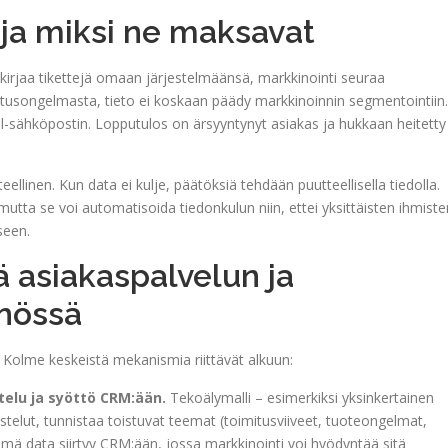
– ja miksi ne maksavat
mi kirjaa tikettejä omaan järjestelmäänsä, markkinointi seuraa
itusongelmasta, tieto ei koskaan päädy markkinoinnin segmentointiin.
l-sähköpostin. Lopputulos on ärsyyntynyt asiakas ja hukkaan heitetty
llinen. Kun data ei kulje, päätöksiä tehdään puutteellisella tiedolla.
mutta se voi automatisoida tiedonkulun niin, ettei yksittäisten ihmiste
seen.
ä asiakaspalvelun ja
nössä
. Kolme keskeistä mekanismia riittävät alkuun:
telu ja syöttö CRM:ään.
Tekoälymalli – esimerkiksi yksinkertainen
ustelut, tunnistaa toistuvat teemat (toimitusviiveet, tuoteongelmat,
ämä data siirtyy CRM:ään, jossa markkinointi voi hyödyntää sitä