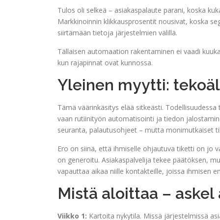
Tulos oli selkeä – asiakaspalaute parani, koska ku
Markkinoinnin klikkausprosentit nousivat, koska se
siirtämään tietoja järjestelmien välillä.
Tällaisen automaation rakentaminen ei vaadi kuukaus
kun rajapinnat ovat kunnossa.
Yleinen myytti: tekoäl
Tämä väärinkäsitys elää sitkeästi. Todellisuudessa
vaan rutiinityön automatisointi ja tiedon jalostami
seuranta, palautusohjeet – mutta monimutkaiset til
Ero on siinä, että ihmiselle ohjautuva tiketti on jo 
on generoitu. Asiakaspalvelija tekee päätöksen, mu
vapauttaa aikaa niille kontakteille, joissa ihmisen e
Mistä aloittaa – askel
Viikko 1:
Kartoita nykytila. Missä järjestelmissä as