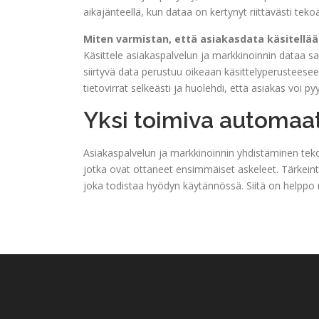
aikajänteellä, kun dataa on kertynyt riittävästi tekoä
Miten varmistan, että asiakasdata käsitellä
Käsittele asiakaspalvelun ja markkinoinnin dataa s
siirtyvä data perustuu oikeaan käsittelyperusteese
tietovirrat selkeästi ja huolehdi, että asiakas voi p
Yksi toimiva automaati
Asiakaspalvelun ja markkinoinnin yhdistäminen tekoäl
jotka ovat ottaneet ensimmäiset askeleet. Tärkein
joka todistaa hyödyn käytännössä. Siitä on helppo