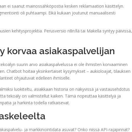
kaan ei saanut mainossähköpostia kesken reklamaation käsittelyn.
gmentointi oli puhtaampi. Eikä kukaan joutunut manuaalisesti
ien kehitysprojektia. Perusversio n8n:llä tai Makella syntyy päivissä,
y korvaa asiakaspalvelijan
 tekoälyn suurin arvo asiakaspalvelussa ei ole ihmisten korvaaminen
nen. Chatbot hoitaa yksinkertaiset kysymykset – aukioloajat, tilauksen
anteet ohjautuvat edelleen ihmiselle.
valmiiksi luokiteltu, asiakkaan historia on näkyvissä ja vastausehdotus
tta tekoäly on valmistellut kaiken. Tämä nopeuttaa käsittelyä ja
mpatia ja harkinta todella ratkaisevat.
 askeleelta
iakaspalvelu- ja markkinointidata asuvat? Onko niissä API-rajapinnat?