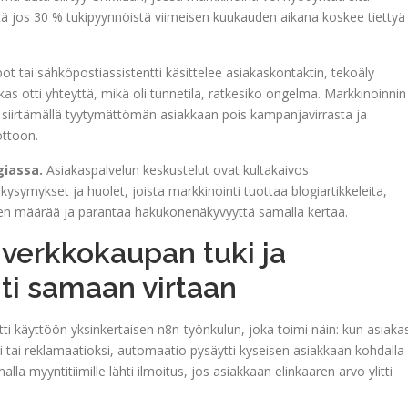
ä jos 30 % tukipyynnöistä viimeisen kuukauden aikana koskee tiettyä
t tai sähköpostiassistentti käsittelee asiakaskontaktin, tekoäly
akas otti yhteyttä, mikä oli tunnetila, ratkesiko ongelma. Markkinoinnin
 siirtämällä tyytymättömän asiakkaan pois kampanjavirrasta ja
ottoon.
giassa.
Asiakaspalvelun keskustelut ovat kultakaivos
 kysymykset ja huolet, joista markkinointi tuottaa blogiartikkeleita,
jen määrää ja parantaa hakukonenäkyvyyttä samalla kertaa.
verkkokaupan tuki ja
ti samaan virtaan
 käyttöön yksinkertaisen n8n-työnkulun, joka toimi näin: kun asiaka
ksi tai reklamaatioksi, automaatio pysäytti kyseisen asiakkaan kohdalla
lla myyntitiimille lähti ilmoitus, jos asiakkaan elinkaaren arvo ylitti