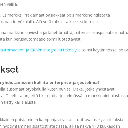
en välillä.
 Esimerkiksi: ”reklamaatioasiakkaat pois markkinointilistalta
maatiotyökalulla. Älä yritä ratkaista kaikkea kerralla.
rhaa markkinointiviestiä jäi lähettämättä, miten asiakaspalaute muuttu
sta kun perusautomaatio toimii luotettavasti.
iautomaation ja CRM:n integrointi tekoälyllä
toimii käytännössä, se o
kset
 yhdistämiseen kalliita enterprise-järjestelmiä?
illa automaatiotyökaluilla kuten n8n tai Make, jotka yhdistävät
. Oleellista on, että tiketöintijärjestelmässä ja markkinointialustassa
tietty kallis alusta.
akkaiden poistaminen kampanjavirrasta – tuottavat näkyviä tuloksia
an hyödyntäminen sisältöstrategiassa, alkaa näkyä 1–3 kuukauden