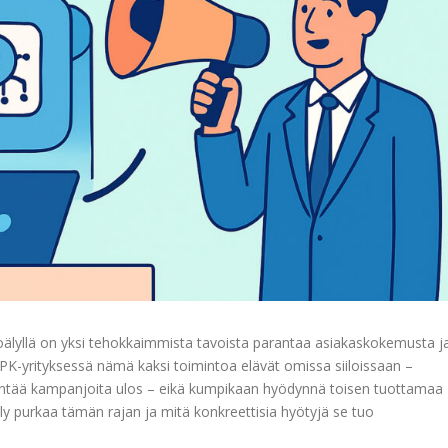
oälyllä on yksi tehokkaimmista tavoista parantaa asiakaskokemusta j
K-yrityksessä nämä kaksi toimintoa elävät omissa siiloissaan –
yöntää kampanjoita ulos – eikä kumpikaan hyödynnä toisen tuottamaa
ly purkaa tämän rajan ja mitä konkreettisia hyötyjä se tuo