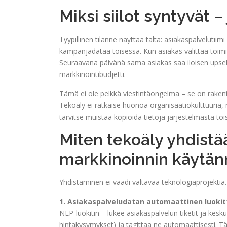
Miksi siilot syntyvät 
Tyypillinen tilanne näyttää tältä: asiakaspalvelutii
kampanjadataa toisessa. Kun asiakas valittaa toim
Seuraavana päivänä sama asiakas saa iloisen upsel
markkinointibudjetti.
Tämä ei ole pelkkä viestintäongelma – se on rakentee
Tekoäly ei ratkaise huonoa organisaatiokulttuuria, 
tarvitse muistaa kopioida tietoja järjestelmästä toi
Miten tekoäly yhdistä
markkinoinnin käytän
Yhdistäminen ei vaadi valtavaa teknologiaprojektia
1. Asiakaspalveludatan automaattinen luokit
NLP-luokitin – lukee asiakaspalvelun tiketit ja kesk
hintakysymykset) ja tagittaa ne automaattisesti. T