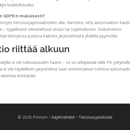
lyn luokiteltavaksi.
än GDPR:n mukaisesti?
amojen tietosuojaperiaatteiden alla. Varmista, että automaation kautt
en – tyypillisesti oikeutettuun etuun tai sopimukseen. Dokumentoi
yytää tietojensa poistoa kaikista järjestelmistä yhdellä pyynnöllä.
o riittää alkuun
yllä ei ole tulevaisuuden haave – se on arkipäivää niille PK-yrityksille
tä ei ole täydellinen järjestelmä vaan ensimmäinen toimiva automaati
 rakentaa eteenpäin.
© 2026 Primum •
Käyttöehdot
•
Tietosuojaseloste