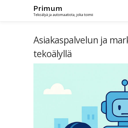
Skip
Primum
to
Tekoälyä ja automaatiota, joka toimii
content
Asiakaspalvelun ja ma
tekoälyllä