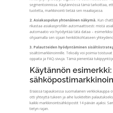
segmentoinnissa. Käytännössä tämä tarkoittaa, ett
tuotetta, markkinointi tietää sen reaaliajassa.
2. Asiakaspolun yhtenäinen näkymä.
Kun chatbo
rikastaa asiakasprofiilin automaattisesti: mistä asi
automaatio voi hyödyntää tätä dataa – esimerkiksi
ohjaamalla sen sijaan henkilökohtaiseen yhteyden
3. Palautteiden hyödyntäminen sisältöstrate
sisältömarkkinoinnille. Tekoäly voi poimia toistuvat
oppaita ja FAQ-sivuja. Tämä pienentää tukipyyntö
Käytännön esimerkki: 
sähköpostimarkkinoin
Eräässä tapauksessa suomalainen verkkokauppa otti
otti yhteyttä tukeen ja aihe luokiteltiin palautukse
kaikki markkinointisähköpostit 14 päivän ajaksi. Sama
tietyn rajan.