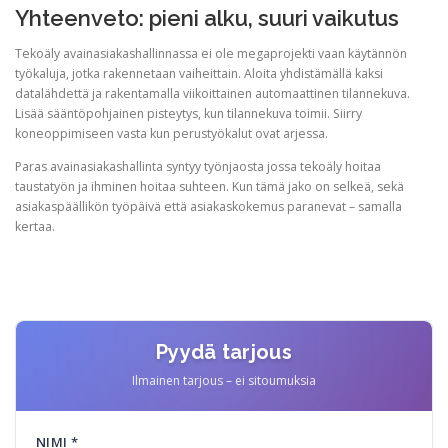
Yhteenveto: pieni alku, suuri vaikutus
Tekoäly avainasiakashallinnassa ei ole megaprojekti vaan käytännön
työkaluja, jotka rakennetaan vaiheittain. Aloita yhdistämällä kaksi
datalähdettä ja rakentamalla viikoittainen automaattinen tilannekuva.
Lisää sääntöpohjainen pisteytys, kun tilannekuva toimii. Siirry
koneoppimiseen vasta kun perustyökalut ovat arjessa.
Paras avainasiakashallinta syntyy työnjaosta jossa tekoäly hoitaa
taustatyön ja ihminen hoitaa suhteen. Kun tämä jako on selkeä, sekä
asiakaspäällikön työpäivä että asiakaskokemus paranevat – samalla
kertaa.
Pyydä tarjous
Ilmainen tarjous – ei sitoumuksia
NIMI *