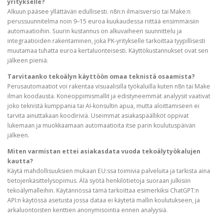
yritykselle?
Alkuun pääsee yllättävän edullisesti. n8n:n ilmaisversio tai Make:n
perussuunnitelma noin 9–15 euroa kuukaudessa riittää ensimmäisiin
automaatioihin. Suurin kustannus on alkuvaiheen suunnittelu ja
integraatioiden rakentaminen, joka PK-yritykselle tarkoittaa tyypillisesti
muutamaa tuhatta euroa kertaluonteisesti. Käyttökustannukset ovat sen
jälkeen pieniä.
Tarvitaanko tekoälyn käyttöön omaa teknistä osaamista?
Perusautomaatiot voi rakentaa visuaalisilla työkaluilla kuten n8n tai Make
ilman koodausta. Koneoppimismallit ja edistyneemmät analyysit vaativat
joko teknistä kumppania tai AI-konsultin apua, mutta aloittamiseen ei
tarvita ainuttakaan koodiriviä. Useimmat asiakaspäälliköt oppivat
lukemaan ja muokkaamaan automaatioita itse parin koulutuspäivän
jälkeen.
Miten varmistan ettei asiakasdata vuoda tekoälytyökalujen
kautta?
Käytä mahdollisuuksien mukaan EU:ssa toimivia palveluita ja tarkista aina
tietojenkäsittelysopimus. Älä syötä henkilötietoja suoraan julkisiin
tekoälymalleihin. Käytännössä tämä tarkoittaa esimerkiksi ChatGPT:n
API:n käytössä asetusta jossa dataa ei käytetä mallin koulutukseen, ja
arkaluontoisten kenttien anonymisointia ennen analyysiä.