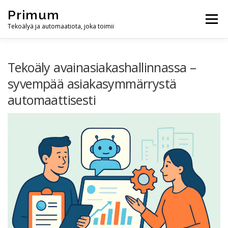
Skip
Primum
to
Menu
content
Tekoälyä ja automaatiota, joka toimii
ETUSIVU
PALVELUT
ARTIKKELIT
Tekoäly avainasiakashallinnassa –
syvempää asiakasymmärrystä
automaattisesti
YHTEYSTIEDOT