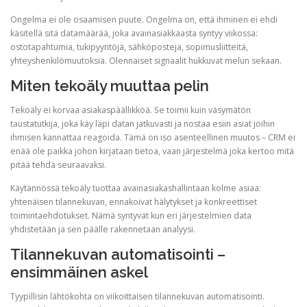
Ongelma ei ole osaamisen puute. Ongelma on, että ihminen ei ehdi
käsitellä sitä datamäärää, joka avainasiakkaasta syntyy viikossa:
ostotapahtumia, tukipyyntöjä, sähköposteja, sopimusliitteitä,
yhteyshenkilömuutoksia. Olennaiset signaalit hukkuvat melun sekaan.
Miten tekoäly muuttaa pelin
Tekoäly ei korvaa asiakaspäällikköä. Se toimii kuin väsymätön
taustatutkija, joka käy läpi datan jatkuvasti ja nostaa esiin asiat joihin
ihmisen kannattaa reagoida. Tämä on iso asenteellinen muutos – CRM ei
enää ole paikka johon kirjataan tietoa, vaan järjestelmä joka kertoo mitä
pitää tehdä seuraavaksi.
Käytännössä tekoäly tuottaa avainasiakashallintaan kolme asiaa:
yhtenäisen tilannekuvan, ennakoivat hälytykset ja konkreettiset
toimintaehdotukset. Nämä syntyvät kun eri järjestelmien data
yhdistetään ja sen päälle rakennetaan analyysi.
Tilannekuvan automatisointi –
ensimmäinen askel
Tyypillisin lähtökohta on viikoittaisen tilannekuvan automatisointi.