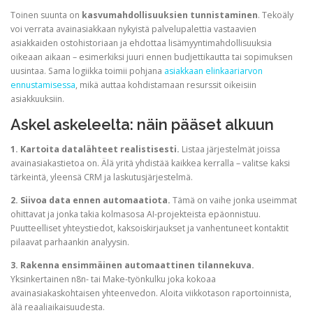
Toinen suunta on
kasvumahdollisuuksien tunnistaminen
. Tekoäly
voi verrata avainasiakkaan nykyistä palvelupalettia vastaavien
asiakkaiden ostohistoriaan ja ehdottaa lisämyyntimahdollisuuksia
oikeaan aikaan – esimerkiksi juuri ennen budjettikautta tai sopimuksen
uusintaa. Sama logiikka toimii pohjana
asiakkaan elinkaariarvon
ennustamisessa
, mikä auttaa kohdistamaan resurssit oikeisiin
asiakkuuksiin.
Askel askeleelta: näin pääset alkuun
1. Kartoita datalähteet realistisesti.
Listaa järjestelmät joissa
avainasiakastietoa on. Älä yritä yhdistää kaikkea kerralla – valitse kaksi
tärkeintä, yleensä CRM ja laskutusjärjestelmä.
2. Siivoa data ennen automaatiota.
Tämä on vaihe jonka useimmat
ohittavat ja jonka takia kolmasosa AI-projekteista epäonnistuu.
Puutteelliset yhteystiedot, kaksoiskirjaukset ja vanhentuneet kontaktit
pilaavat parhaankin analyysin.
3. Rakenna ensimmäinen automaattinen tilannekuva.
Yksinkertainen n8n- tai Make-työnkulku joka kokoaa
avainasiakaskohtaisen yhteenvedon. Aloita viikkotason raportoinnista,
älä reaaliaikaisuudesta.