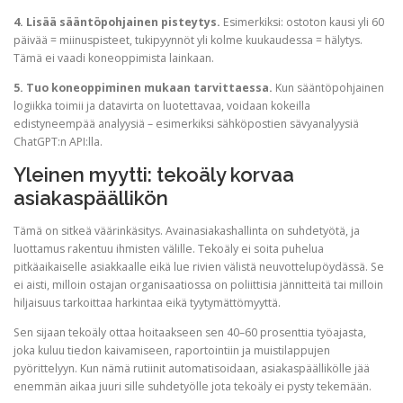
4. Lisää sääntöpohjainen pisteytys.
Esimerkiksi: ostoton kausi yli 60
päivää = miinuspisteet, tukipyynnöt yli kolme kuukaudessa = hälytys.
Tämä ei vaadi koneoppimista lainkaan.
5. Tuo koneoppiminen mukaan tarvittaessa.
Kun sääntöpohjainen
logiikka toimii ja datavirta on luotettavaa, voidaan kokeilla
edistyneempää analyysiä – esimerkiksi sähköpostien sävyanalyysiä
ChatGPT:n API:lla.
Yleinen myytti: tekoäly korvaa
asiakaspäällikön
Tämä on sitkeä väärinkäsitys. Avainasiakashallinta on suhdetyötä, ja
luottamus rakentuu ihmisten välille. Tekoäly ei soita puhelua
pitkäaikaiselle asiakkaalle eikä lue rivien välistä neuvottelupöydässä. Se
ei aisti, milloin ostajan organisaatiossa on poliittisia jännitteitä tai milloin
hiljaisuus tarkoittaa harkintaa eikä tyytymättömyyttä.
Sen sijaan tekoäly ottaa hoitaakseen sen 40–60 prosenttia työajasta,
joka kuluu tiedon kaivamiseen, raportointiin ja muistilappujen
pyörittelyyn. Kun nämä rutiinit automatisoidaan, asiakaspäällikölle jää
enemmän aikaa juuri sille suhdetyölle jota tekoäly ei pysty tekemään.