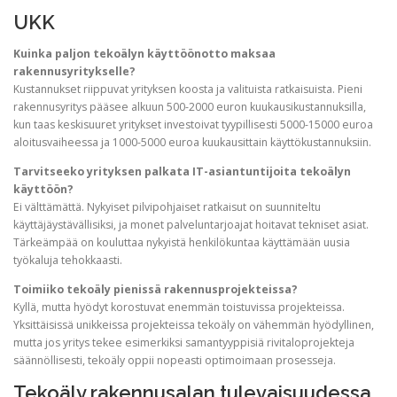
UKK
Kuinka paljon tekoälyn käyttöönotto maksaa
rakennusyritykselle?
Kustannukset riippuvat yrityksen koosta ja valituista ratkaisuista. Pieni
rakennusyritys pääsee alkuun 500-2000 euron kuukausikustannuksilla,
kun taas keskisuuret yritykset investoivat tyypillisesti 5000-15000 euroa
aloitusvaiheessa ja 1000-5000 euroa kuukausittain käyttökustannuksiin.
Tarvitseeko yrityksen palkata IT-asiantuntijoita tekoälyn
käyttöön?
Ei välttämättä. Nykyiset pilvipohjaiset ratkaisut on suunniteltu
käyttäjäystävällisiksi, ja monet palveluntarjoajat hoitavat tekniset asiat.
Tärkeämpää on kouluttaa nykyistä henkilökuntaa käyttämään uusia
työkaluja tehokkaasti.
Toimiiko tekoäly pienissä rakennusprojekteissa?
Kyllä, mutta hyödyt korostuvat enemmän toistuvissa projekteissa.
Yksittäisissä unikkeissa projekteissa tekoäly on vähemmän hyödyllinen,
mutta jos yritys tekee esimerkiksi samantyyppisiä rivitaloprojekteja
säännöllisesti, tekoäly oppii nopeasti optimoimaan prosesseja.
Tekoäly rakennusalan tulevaisuudessa