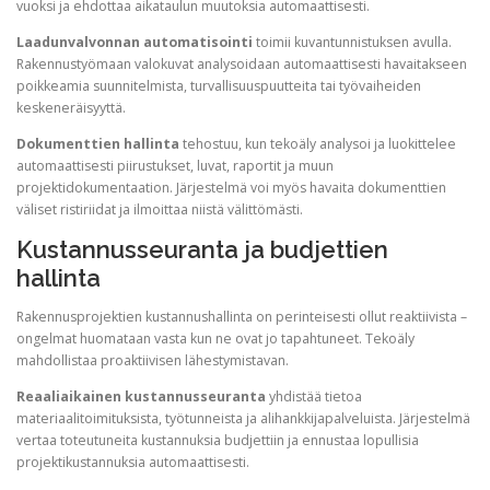
vuoksi ja ehdottaa aikataulun muutoksia automaattisesti.
Laadunvalvonnan automatisointi
toimii kuvantunnistuksen avulla.
Rakennustyömaan valokuvat analysoidaan automaattisesti havaitakseen
poikkeamia suunnitelmista, turvallisuuspuutteita tai työvaiheiden
keskeneräisyyttä.
Dokumenttien hallinta
tehostuu, kun tekoäly analysoi ja luokittelee
automaattisesti piirustukset, luvat, raportit ja muun
projektidokumentaation. Järjestelmä voi myös havaita dokumenttien
väliset ristiriidat ja ilmoittaa niistä välittömästi.
Kustannusseuranta ja budjettien
hallinta
Rakennusprojektien kustannushallinta on perinteisesti ollut reaktiivista –
ongelmat huomataan vasta kun ne ovat jo tapahtuneet. Tekoäly
mahdollistaa proaktiivisen lähestymistavan.
Reaaliaikainen kustannusseuranta
yhdistää tietoa
materiaalitoimituksista, työtunneista ja alihankkijapalveluista. Järjestelmä
vertaa toteutuneita kustannuksia budjettiin ja ennustaa lopullisia
projektikustannuksia automaattisesti.