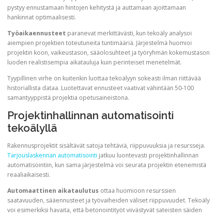
pystyy ennustamaan hintojen kehitystä ja auttamaan ajoittamaan
hankinnat optimaalisesti.
Työaikaennusteet
paranevat merkittävästi, kun tekoäly analysoi
aiempien projektien toteutuneita tuntimääriä. Järjestelmä huomioi
projektin koon, vaikeustason, sääolosuhteet ja työryhmän kokemustason
luoden realistisempia aikatauluja kuin perinteiset menetelmät.
Tyypillinen virhe on kuitenkin luottaa tekoälyyn sokeasti ilman riittävää
historiallista dataa. Luotettavat ennusteet vaativat vähintään 50-100
samantyyppistä projektia opetusaineistona.
Projektinhallinnan automatisointi
tekoälyllä
Rakennusprojektit sisältävät satoja tehtäviä, riippuvuuksia ja resursseja.
Tarjouslaskennan automatisointi
jatkuu luontevasti projektinhallinnan
automatisointiin, kun sama järjestelmä voi seurata projektin etenemistä
reaaliaikaisesti.
Automaattinen aikataulutus
ottaa huomioon resurssien
saatavuuden, sääennusteet ja työvaiheiden väliset riippuvuudet. Tekoäly
voi esimerkiksi havaita, että betonointityöt viivästyvät sateisten säiden