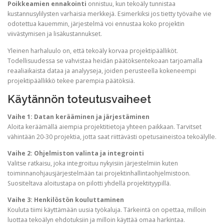
Poikkeamien ennakointi
onnistuu, kun tekoäly tunnistaa
kustannusylilysten varhaisia merkkejä. Esimerkiksi jos tietty työvaihe vie
odotettua kauemmin, järjestelmä voi ennustaa koko projektin
viivästymisen ja lisäkustannukset.
Yleinen harhaluulo on, että tekoäly korvaa projektipäälliköt.
Todellisuudessa se vahvistaa heidän päätöksentekoaan tarjoamalla
reaaliaikaista dataa ja analyyseja, joiden perusteella kokeneempi
projektipäällikkö tekee parempia päätöksiä.
Käytännön toteutusvaiheet
Vaihe 1: Datan kerääminen ja järjestäminen
Aloita keräämällä aiempia projektitietoja yhteen paikkaan. Tarvitset
vähintään 20-30 projektia, jotta saat riittävästi opetusaineistoa tekoälylle.
Vaihe 2: Ohjelmiston valinta ja integrointi
Valitse ratkaisu, joka integroituu nykyisiin järjestelmiin kuten
toiminnanohjausjärjestelmään tai projektinhallintaohjelmistoon.
Suositeltava aloitustapa on pilotti yhdellä projektityypillä.
Vaihe 3: Henkilöstön kouluttaminen
Kouluta tiimi käyttämään uusia työkaluja. Tärkeintä on opettaa, milloin
luottaa tekoälyn ehdotuksiin ja milloin käyttää omaa harkintaa.