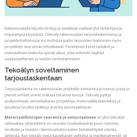
Rakennusalalla kilpailu kiristyy ja asiakkaat vaativat yhä tarkempia ja
nopeampia tarjouksia.
Tekoäly rakennusalan tarjouslaskennassa ja
projektinhallinnassa voi mullistaa paitsi tarjousten laatimisen myös
projektien seurannan tehokkaasti. Perinteiset Excel-taulukot ja
manuaalinen laskenta syövät aikaa, joka voitaisiin käyttää
asiakassuhteisiin ja laadun varmistamiseen.
Tekoälyn soveltaminen
tarjouslaskentaan
Tarjouslaskenta on rakennusalan yrityksille elintärkeä prosessi, jossa jo
pienet virheet voivat maksaa tuhansia euroja. Tekoäly pystyy
analysoimaan samankaltaisia projekteja, materiaalikustannuksia ja
työaikoja luoden tarkkoja arvioita automaattisesti.
Materiaalihintojen seuranta ja ennustaminen
on yksi tekoälyn
vahvuuksia. Järjestelmä voi seurata reaaliaikaisesti puun, betonin,
teräksen ja muiden rakennusmateriaalien hintakehitystä useista
lähteistä. Kun tekoäly oppii kausittaiset vaihtelut ja markkinatrendit, se