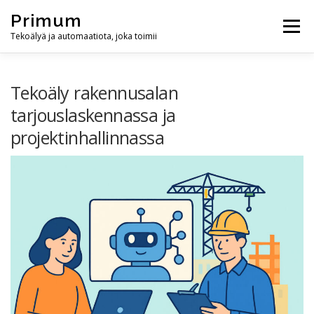
Skip
Primum
to
Menu
content
Tekoälyä ja automaatiota, joka toimii
ETUSIVU
PALVELUT
ARTIKKELIT
Tekoäly rakennusalan
tarjouslaskennassa ja
projektinhallinnassa
YHTEYSTIEDOT