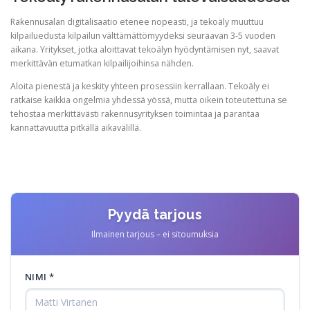
Rakennusalan digitalisaatio etenee nopeasti, ja tekoäly muuttuu
kilpailuedusta kilpailun välttämättömyydeksi seuraavan 3-5 vuoden
aikana. Yritykset, jotka aloittavat tekoälyn hyödyntämisen nyt, saavat
merkittävän etumatkan kilpailijoihinsa nähden.
Aloita pienestä ja keskity yhteen prosessiin kerrallaan. Tekoäly ei
ratkaise kaikkia ongelmia yhdessä yössä, mutta oikein toteutettuna se
tehostaa merkittävästi rakennusyrityksen toimintaa ja parantaa
kannattavuutta pitkällä aikavälillä.
Pyydä tarjous
Ilmainen tarjous – ei sitoumuksia
NIMI *