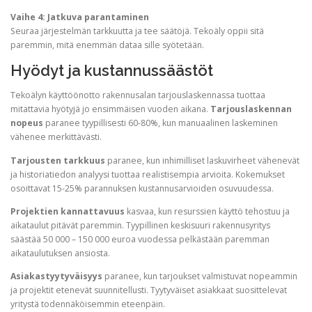
Vaihe 4: Jatkuva parantaminen
Seuraa järjestelmän tarkkuutta ja tee säätöjä. Tekoäly oppii sitä
paremmin, mitä enemmän dataa sille syötetään.
Hyödyt ja kustannussäästöt
Tekoälyn käyttöönotto rakennusalan tarjouslaskennassa tuottaa
mitattavia hyötyjä jo ensimmäisen vuoden aikana.
Tarjouslaskennan
nopeus
paranee tyypillisesti 60-80%, kun manuaalinen laskeminen
vähenee merkittävästi.
Tarjousten tarkkuus
paranee, kun inhimilliset laskuvirheet vähenevät
ja historiatiedon analyysi tuottaa realistisempia arvioita. Kokemukset
osoittavat 15-25% parannuksen kustannusarvioiden osuvuudessa.
Projektien kannattavuus
kasvaa, kun resurssien käyttö tehostuu ja
aikataulut pitävät paremmin. Tyypillinen keskisuuri rakennusyritys
säästää 50 000 – 150 000 euroa vuodessa pelkästään paremman
aikataulutuksen ansiosta.
Asiakastyytyväisyys
paranee, kun tarjoukset valmistuvat nopeammin
ja projektit etenevät suunnitellusti. Tyytyväiset asiakkaat suosittelevat
yritystä todennäköisemmin eteenpäin.